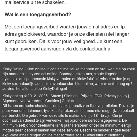
mailservice uit te schakelen.
Wat is een toegangsverbod?
Met een toegangsverbod worden jouw emailadres en ip-
adres geblokkeerd, waardoor je onze diensten niet langer
kunt gebruiken. Dit is voor jouw veiligheid. Je kunt een
toegangsverbod aanvragen via de contactpagina.
Kinky Dating - Kom online in contact met leuke mannen en vrouwen die op zoek
zijn naar een kinky contact online. Bondage, strap-ons, stoute lingerie,
nylonsex, de spannendste kinky verhalen en kinky foto's uitwisselen doe je op
kinky sex natuurlijk. Jou geile avontuur start hier online, waar wacht je nog op?
Je vindt het allemaal op KinkyDating.nl
Kinky dating © 2012 - 2026
|
Abuse
|
Sitemap
|
Prijzen
|
FAQ
|
Privacy policy
|
Algemene voorwaarden
|
Cookies
|
Contact
Dit is een erotische chatdienst en maakt gebruik van fictieve profielen. Deze zijn
puur voor entertainment, fysieke afspraken zijn hiermee niet mogelijk. Je betaalt
per bericht. Om gebruik van deze site te maken dien je 18+ te zijn. Om je
optimaal van dienst te zijn verwerken wij bijzondere persoonsgegevens. De
minimumleeftijd voor deelname is 18 jaar. Personen onder de minimumleeftijd
mogen geen gebruik maken van deze service. Bescherm minderjarigen tegen
expliciete afbeeldingen online met software zoals Cybersitter of Netnanny.